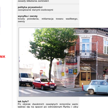
zasady składania zamówień
polityka prywatności
zarządzanie danymi osobowymi
wysyłka i zwroty
koszty przesłania, reklamacja towaru wadliwego,
zwroty
tak było?
Po okresie dwuletnich zawziętych remontów warto
wybrać się na spacer po odnowionym Rynku i ulicy