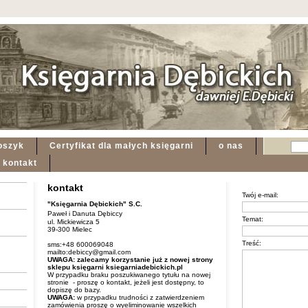
oszyk
Certyfikat dla małych księgarni
o nas
kontakt
kontakt
Twój e-mail:
"Księgarnia Dębickich" S.C.
Paweł i Danuta Dębiccy
Temat:
ul. Mickiewicza 5
39-300 Mielec
Treść:
sms:+48 600069048
mailto:debiccy@gmail.com
UWAGA: zalecamy korzystanie już z nowej strony
sklepu księgarni ksiegarniadebickich.pl
W przypadku braku poszukiwanego tytułu na nowej
stronie - proszę o kontakt, jeżeli jest dostępny, to
dopiszę do bazy.
UWAGA:
w przypadku trudności z zatwierdzeniem
zamówienia proszę o wyeliminowanie wszelkich