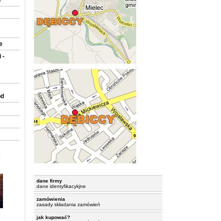
e
e
 -
ód
0
dane firmy
dane identyfikacykjne
zamówienia
zasady składania zamówień
jak kupować?