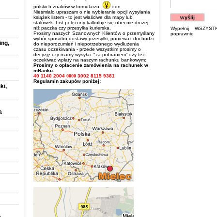
polskich znaków w formularzu.
cdn
Nieśmiało upraszam o nie wybieranie opcji wysyłania
książek listem - to jest właściwe dla mapy lub
stalówek. List polecony kalkuluje się obecnie drożej
niż paczka czy przesyłka kurierska.
Wypełnij WSZYST
Prosimy naszych Szanownych Klientów o przemyślany
poprawnie
wybór sposobu dostawy przesyłki, ponieważ dochodzi
ing,
do nieporozumień i niepotrzebnego wydłużenia
czasu oczekiwania - przede wszystkim prosimy o
decyzję czy mamy wysyłac "za pobraniem" czy też
oczekiwać wpłaty na naszym rachunku bankowym:
Prosimy o opłacenie zamówienia na rachunek w
mBanku:
40 1140 2004
0000
3002 8115 9381
Regulamin zakupów poniżej:
ki,
a