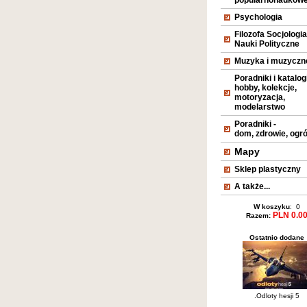
popularnonaukow
Psychologia
Filozofa Socjologia
Nauki Polityczne
Muzyka i muzyczn
Poradniki i katalogi
hobby, kolekcje,
motoryzacja,
modelarstwo
Poradniki -
dom, zdrowie, ogr
Mapy
Sklep plastyczny
A także...
W koszyku
: 0
PLN 0.0
Razem:
Ostatnio dodane
.Odloty hesji 5