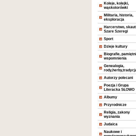
Koleje, kolejki,
wąskotorówki
Militaria, historia,
eksploracja
Harcerstwo, skaut
Szare Szeregi
Sport
Dzieje kultury
Biografie, pamiętni
wspomnienia
Genealogia,
rody,herby,tradycj
Autorzy polecani
Poezja i Grupa
Literacka SŁOWO
Albumy
Przyrodnicze
Religia, zakony
wyznania
Judaica
Naukowe i