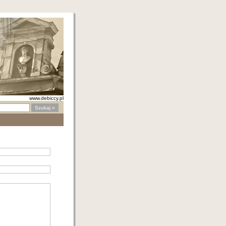
www.debiccy.pl