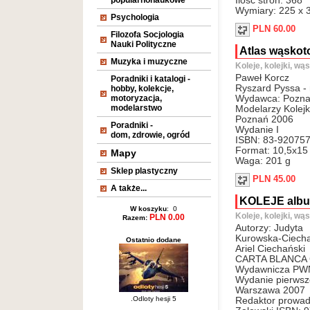
popularnonaukowe
Ilość stron: 368
Wymiary: 225 x 
Psychologia
PLN 60.00
Filozofa Socjologia
Nauki Polityczne
Atlas wąskot
Muzyka i muzyczne
Koleje, kolejki, wą
Paweł Korcz
Poradniki i katalogi -
Ryszard Pyssa - 
hobby, kolekcje,
motoryzacja,
Wydawca: Poznań
modelarstwo
Modelarzy Kolej
Poznań 2006
Poradniki -
Wydanie I
dom, zdrowie, ogród
ISBN: 83-920757
Format: 10,5x15
Mapy
Waga: 201 g
Sklep plastyczny
PLN 45.00
A także...
KOLEJE alb
W koszyku
: 0
Koleje, kolejki, wą
PLN 0.00
Razem:
Autorzy: Judyta
Kurowska-Ciech
Ostatnio dodane
Ariel Ciechański
CARTA BLANCA 
Wydawnicza PW
Wydanie pierwsz
Warszawa 2007
.Odloty hesji 5
Redaktor prowad