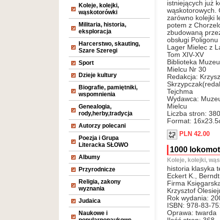
istniejących już k
Koleje, kolejki,
wąskotorowych.
wąskotorówki
zarówno kolejki l
Militaria, historia,
potem z Chorzelo
eksploracja
zbudowaną prze
obsługi Poligon
Harcerstwo, skauting,
Lager Mielec z 
Szare Szeregi
Tom XIV-XV
Biblioteka Muze
Sport
Mielcu Nr 30
Dzieje kultury
Redakcja: Krzysz
Skrzypczak(redak
Biografie, pamiętniki,
Tejchma
wspomnienia
Wydawca: Muzeu
Mielcu
Genealogia,
rody,herby,tradycja
Liczba stron: 38
Format: 16x23.
Autorzy polecani
PLN 42.00
Poezja i Grupa
Literacka SŁOWO
1000 lokomo
Albumy
Koleje, kolejki, wą
historia klasyka 
Przyrodnicze
Eckert K., Berndt
Religia, zakony
Firma Księgarska
wyznania
Krzysztof Olesiej
Rok wydania: 20
Judaica
ISBN: 978-83-75
Oprawa: twarda
Naukowe i