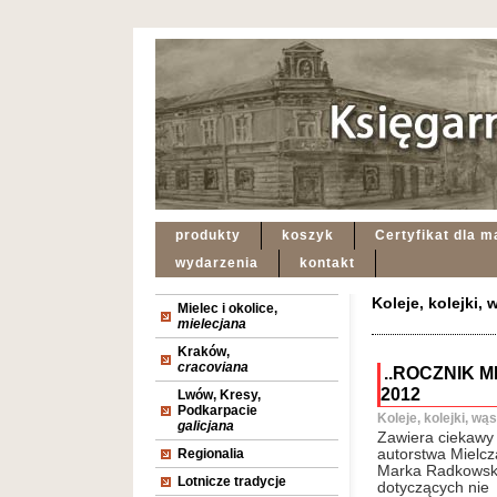
produkty
koszyk
Certyfikat dla m
wydarzenia
kontakt
Koleje, kolejki,
Mielec i okolice,
mielecjana
Kraków,
cracoviana
..ROCZNIK M
2012
Lwów, Kresy,
Podkarpacie
Koleje, kolejki, wą
galicjana
Zawiera ciekawy 
Regionalia
autorstwa Mielcz
Marka Radkowsk
Lotnicze tradycje
dotyczących nie