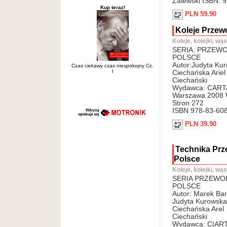
Zalewski ISBN: 
Kup teraz!
PLN 59.90
Koleje Przew
Koleje, kolejki, wą
SERIA: PRZEW
POLSCE
Autor:Judyta Ku
Czas ciekawy czas niespokojny Cz.
I
Ciechańska Ariel
Ciechański
Wydawca: CART
Warszawa 2008 
Stron 272
ISBN 978-83-60
PLN 39.90
Technika Prz
Polsce
Koleje, kolejki, wą
SERIA PRZEWO
POLSCE
Autor: Marek Ba
Judyta Kurowska
Ciechańska Arel
Ciechański
Wydawca: C|AR