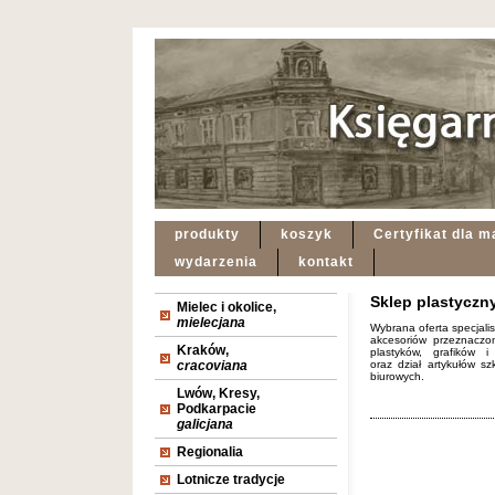
produkty
koszyk
Certyfikat dla m
wydarzenia
kontakt
Sklep plastyczn
Mielec i okolice,
mielecjana
Wybrana oferta specjali
akcesoriów przeznaczo
Kraków,
plastyków, grafików i
cracoviana
oraz dział artykułów sz
biurowych.
Lwów, Kresy,
Podkarpacie
galicjana
Regionalia
Lotnicze tradycje