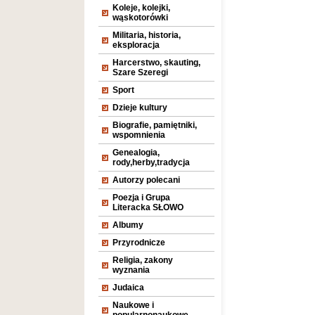
Koleje, kolejki,
wąskotorówki
Militaria, historia,
eksploracja
Harcerstwo, skauting,
Szare Szeregi
Sport
Dzieje kultury
Biografie, pamiętniki,
wspomnienia
Genealogia,
rody,herby,tradycja
Autorzy polecani
Poezja i Grupa
Literacka SŁOWO
Albumy
Przyrodnicze
Religia, zakony
wyznania
Judaica
Naukowe i