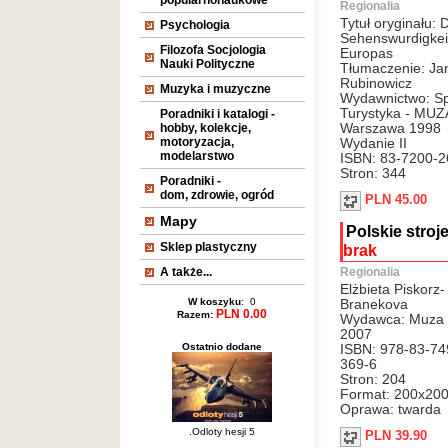
popularnonaukowe
Regionalia
Tytuł oryginału: 
Psychologia
Sehenswurdigkei
Filozofa Socjologia
Europas
Nauki Polityczne
Tłumaczenie: Ja
Rubinowicz
Muzyka i muzyczne
Wydawnictwo: Spo
Turystyka - MUZ
Poradniki i katalogi -
hobby, kolekcje,
Warszawa 1998
motoryzacja,
Wydanie II
modelarstwo
ISBN: 83-7200-2
Stron: 344
Poradniki -
dom, zdrowie, ogród
PLN 45.00
Mapy
Polskie stroj
Sklep plastyczny
brak
A także...
Regionalia
Elżbieta Piskorz-
W koszyku
: 0
Branekova
PLN 0.00
Razem:
Wydawca: Muza
2007
Ostatnio dodane
ISBN: 978-83-74
369-6
Stron: 204
Format: 200x20
Oprawa: twarda
.Odloty hesji 5
PLN 39.90