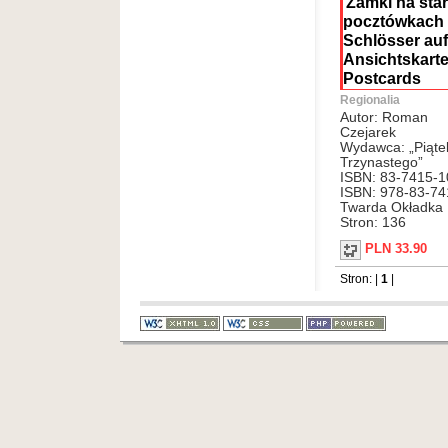
Zamki na sta
pocztówkach 
Schlösser auf
Ansichtskarte
Postcards
Regionalia
Autor: Roman
Czejarek
Wydawca: „Piąte
Trzynastego”
ISBN: 83-7415-1
ISBN: 978-83-74
Twarda Okładka
Stron: 136
PLN 33.90
Stron: |
1
|