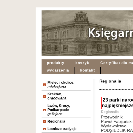
produkty
koszyk
Certyfikat dla m
wydarzenia
kontakt
Regionalia
Mielec i okolice,
mielecjana
Kraków,
cracoviana
23 parki naro
najpiękniejsz
Lwów, Kresy,
Podkarpacie
Regionalia
galicjana
Przewodnik
Regionalia
Paweł Fabijański
Wydawnictwo
Lotnicze tradycje
PODSIEDLIK-R