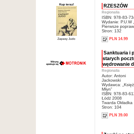
Kup teraz!
RZESZÓW
Regionalia
ISBN: 978-83-73
Wydanie: P.U.W
Pierwsze popraw
Stron: 132
PLN 14.99
Zapasy Judo
Sanktuaria i 
starych poczt
wędrowanie d
Regionalia
Autor: Antoni
Jackowski
Wydawca: „Księż
Młyn”
ISBN: 978-83-61
Łódź 2008
Twarda Okładka
Stron: 104
PLN 39.00