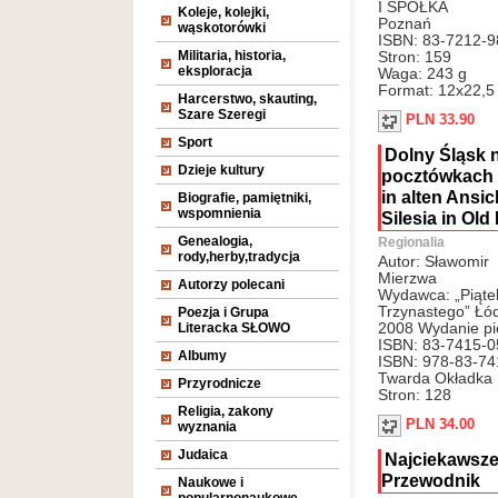
I SPÓŁKA
Koleje, kolejki,
Poznań
wąskotorówki
ISBN: 83-7212-9
Militaria, historia,
Stron: 159
eksploracja
Waga: 243 g
Format: 12x22,5
Harcerstwo, skauting,
Szare Szeregi
PLN 33.90
Sport
Dolny Śląsk 
Dzieje kultury
pocztówkach 
in alten Ansi
Biografie, pamiętniki,
wspomnienia
Silesia in Old
Genealogia,
Regionalia
rody,herby,tradycja
Autor: Sławomir
Mierzwa
Autorzy polecani
Wydawca: „Piąte
Trzynastego” Łó
Poezja i Grupa
Literacka SŁOWO
2008 Wydanie pi
ISBN: 83-7415-0
Albumy
ISBN: 978-83-74
Twarda Okładka
Przyrodnicze
Stron: 128
Religia, zakony
PLN 34.00
wyznania
Judaica
Najciekawsze
Przewodnik
Naukowe i