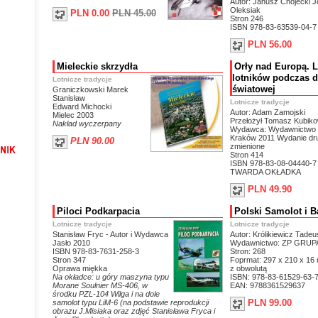
Autor: Janusz Chojecki J
Oleksiak
PLN 0.00
PLN 45.00
Stron 246
ISBN 978-83-63539-04-7
PLN 56.00
Mieleckie skrzydła
Orły nad Europą. L
lotników podczas d
Lotnicze tradycje
światowej
Graniczkowski Marek
Stanisław
Lotnicze tradycje
Edward Michocki
Autor: Adam Zamojski
Mielec 2003
Przełożył Tomasz Kubiko
Nakład wyczerpany
Wydawca: Wydawnictwo L
Kraków 2011 Wydanie dr
PLN 90.00
zmienione
Stron 414
ISBN 978-83-08-04440-7
TWARDA OKŁADKA
PLN 49.90
Piloci Podkarpacia
Polski Samolot i B
Lotnicze tradycje
Lotnicze tradycje
Stanisław Fryc - Autor i Wydawca
Autor: Królikiewicz Tadeu
Jasło 2010
Wydawnictwo: ZP GRUP
ISBN 978-83-7631-258-3
Stron: 268
Stron 347
Foprmat: 297 x 210 x 16 
Oprawa miękka
z obwolutą
Na okładce: u góry maszyna typu
ISBN: 978-83-61529-63-
Morane Soulnier MS-406, w
EAN: 9788361529637
środku PZL-104 Wilga i na dole
PLN 99.00
samolot typu LiM-6 (na podstawie reprodukcji
obrazu J.Misiaka oraz zdjęć Stanisława Fryca i