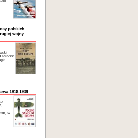
ózef
osy polskich
rugiej wojny
wski
iterackie
ugie
arwa 1918-1939
sz
A
mm, tw.
7