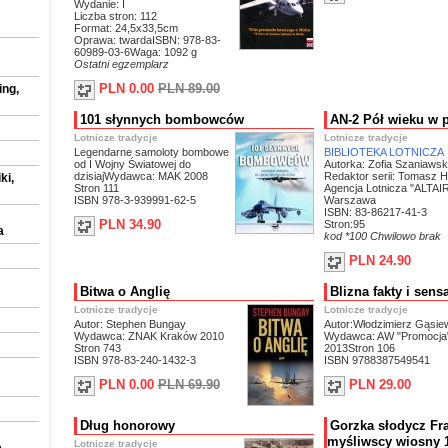
Wydanie: I
Liczba stron: 112
Format: 24,5x33,5cm
Oprawa: twardaISBN: 978-83-
60989-03-6Waga: 1092 g
Ostatni egzemplarz
PLN 0.00
PLN 89.00
ing,
101 słynnych bombowców
AN-2 Pół wieku w 
Lotnicze tradycje
Lotnicze tradycje
Legendarne samoloty bombowe
BIBLIOTEKA LOTNICZA
od I Wojny Światowej do
Autorka: Zofia Szaniaws
dzisiaj
Wydawca: MAK 2008
Redaktor serii: Tomasz H
ki,
Stron 111
Agencja Lotnicza "ALTAI
ISBN 978-3-939991-62-5
Warszawa
ISBN: 83-86217-41-3
PLN 34.90
Stron:95
a
kod *100
Chwilowo brak
PLN 24.90
Bitwa o Anglię
Blizna fakty i sens
Lotnicze tradycje
Lotnicze tradycje
Autor: Stephen Bungay
Autor:Włodzimierz Gąsie
Wydawca: ZNAK Kraków 2010
Wydawca: AW "Promocja"
Stron 743
2013Stron 106
ISBN 978-83-240-1432-3
ISBN 9788387549541
PLN 0.00
PLN 69.90
PLN 29.00
Dług honorowy
Gorzka słodycz Fra
myśliwscy wiosny 
Lotnicze tradycje