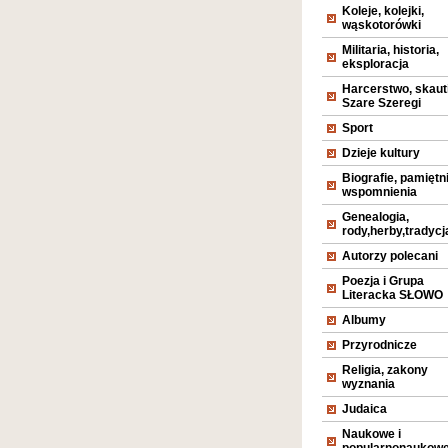
Koleje, kolejki,
wąskotorówki
Militaria, historia,
eksploracja
Harcerstwo, skaut
Szare Szeregi
Sport
Dzieje kultury
Biografie, pamiętni
wspomnienia
Genealogia,
rody,herby,tradycj
Autorzy polecani
Poezja i Grupa
Literacka SŁOWO
Albumy
Przyrodnicze
Religia, zakony
wyznania
Judaica
Naukowe i