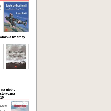
i
0
lotniska twierdzy
 na niebie
istoryczna
 10
tytutu