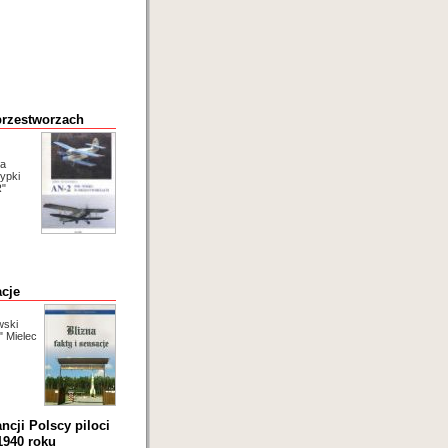
przestworzach
ka
ypki
R"
acje
wski
 Mielec
ncji Polscy piloci
1940 roku