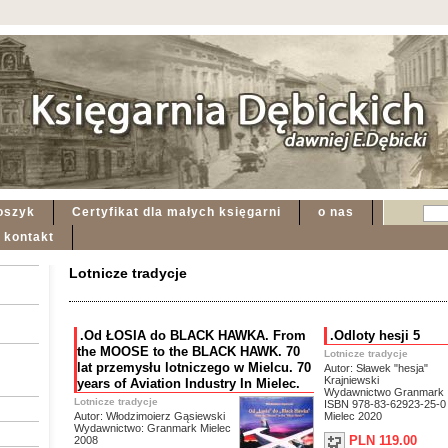
oszyk
Certyfikat dla małych księgarni
o nas
kontakt
Lotnicze tradycje
.Od ŁOSIA do BLACK HAWKA. From
.Odloty hesji 5
the MOOSE to the BLACK HAWK. 70
Lotnicze tradycje
lat przemysłu lotniczego w Mielcu. 70
Autor: Sławek "hesja"
Krajniewski
years of Aviation Industry In Mielec.
Wydawnictwo Granmark
Lotnicze tradycje
ISBN 978-83-62923-25-0
Autor: Włodzimoierz Gąsiewski
Mielec 2020
Wydawnictwo: Granmark Mielec
PLN 119.00
2008