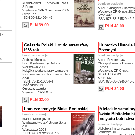
e
Autor:Robert F.Karolewitz Ross
Lotnicze tradycje
S.Fenn
Autor: Grzegorz Śliżewsk
Wydawca AMF Warszawa 2005
Wydawca ZP Grupa 201
Stron 144
Stron 442
ISBN 83-921401-4-1
ISBN 978-83-61529-42-2
PLN 39.00
PLN 48.00
e
 -
Gwiazda Polski. Lot do stratosfery
Hureczko Historia 
1938 rok.
Przemyśl
Lotnicze tradycje
Lotnicze tradycje
ód
Andrzej Morgała
Autor: Przemysław
Dom Wydawniczy Bellona
Chorążykiewicz Dariusz
Warszawa 2006
Karnas
Książka wydana przy wsparciu
Wydawca: ZP Grupa
finansowym córek inżyniera Jana
STRATUS 2009
Szala
Stron 132
ISBN: 83-11-10336-4
ISBN 978-83-89450-45-5
Ilość stron: 79
PLN 24.00
Oprawa: twarda
Wymiar: 170x250 mm
0
PLN 32.00
Lotnicze tradycje Białej Podlaskiej.
Mieleckie samoloty
świata.Biblioteka h
Lotnicze tradycje
Instytutu Lotnictwa
Marian Mikołajczuk
Wydawnictwo ZP Grupa Sp. z
Lotnicze tradycje
o.o.
Biblioteka historyczna Ins
Warszawa 2008
Lotnictwa 10
ISBN 978-83-926606-7-5