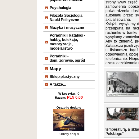
popularnonaukowe
strony www część 
zamówienia poprz
Psychologia
potwierdzenia dos
automatu przez sy
Filozofa Socjologia
aktualizowana.
Nauki Polityczne
Książki wysyłamy 
Muzyka i muzyczne
przedpłatą na rac
rachunku w banku w
Poradniki i katalogi -
wysyłamy zamówion
hobby, kolekcje,
Aby to zmienić, p
motoryzacja,
Zwłaszcza jeżeli ż
modelarstwo
u listonosza bąd
odpowiednią opcję 
Poradniki -
telefonicznie. Nie
dom, zdrowie, ogród
czasu oczekiwania 
Mapy
Sklep plastyczny
A także...
W koszyku
: 0
PLN 0.00
Razem:
Ostatnio dodane
temperaturą, a skł
Polskiego".
.Odloty hesji 5