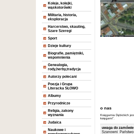
Koleje, kolejki,
wąskotorówki
Militaria, historia,
eksploracja
Harcerstwo, skauting,
Szare Szeregi
Sport
Dzieje kultury
Biografie, pamiętniki,
wspomnienia
Genealogia,
rody,herby,tradycja
Autorzy polecani
Poezja i Grupa
Literacka SŁOWO
Albumy
Przyrodnicze
o nas
Religia, zakony
wyznania
Księgarnia Dębickich jes
księgarni".
Judaica
uwaga do zamówień
Naukowe i
Szanowni Państwo